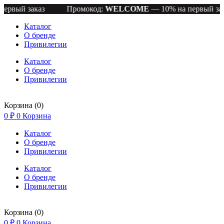
аказ
Промокод:
WELCOME
— 10% на первый заказ
П
Каталог
О бренде
Привилегии
Каталог
О бренде
Привилегии
Корзина
(0)
0
₽
0
Корзина
Каталог
О бренде
Привилегии
Каталог
О бренде
Привилегии
Корзина
(0)
0
₽
0
Корзина