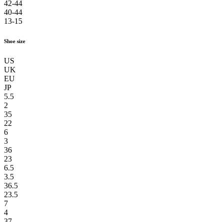
42-44
40-44
13-15
Shoe size
US
UK
EU
JP
5.5
2
35
22
6
3
36
23
6.5
3.5
36.5
23.5
7
4
37