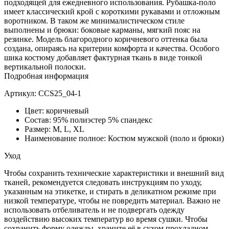
подходящей для ежедневного использования. Рубашка-поло
имеет классический крой с короткими рукавами и отложным
воротником. В таком же минималистическом стиле
выполнены и брюки: боковые карманы, мягкий пояс на
резинке. Модель благородного коричневого оттенка была
создана, опираясь на критерии комфорта и качества. Особого
шика костюму добавляет фактурная ткань в виде тонкой
вертикальной полоски.
Подробная информация
Артикул: CCS25_04-1
Цвет: коричневый
Состав: 95% полиэстер 5% спандекс
Размер: M, L, XL
Наименование полное: Костюм мужской (поло и брюки)
Уход
Чтобы сохранить технические характеристики и внешний вид
тканей, рекомендуется следовать инструкциям по уходу,
указанным на этикетке, и стирать в деликатном режиме при
низкой температуре, чтобы не повредить материал. Важно не
использовать отбеливатель и не подвергать одежду
воздействию высоких температур во время сушки. Чтобы
сохранить форму одежды, храните её в сухом прохладном