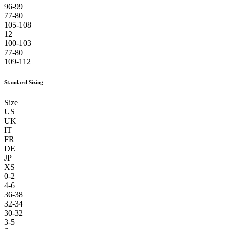
96-99
77-80
105-108
12
100-103
77-80
109-112
Standard Sizing
Size
US
UK
IT
FR
DE
JP
XS
0-2
4-6
36-38
32-34
30-32
3-5