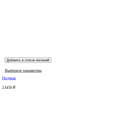
Добавить в список желаний
Этот
Выберите параметры
товар
Пиджак
имеет
несколько
23450
₽
вариаций.
Опции
можно
выбрать
на
странице