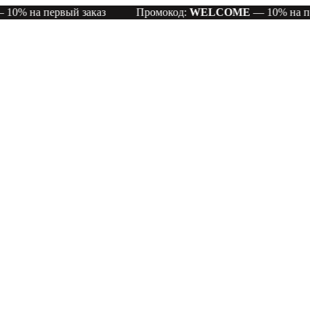
 первый заказ
Промокод:
WELCOME
— 10% на первый з