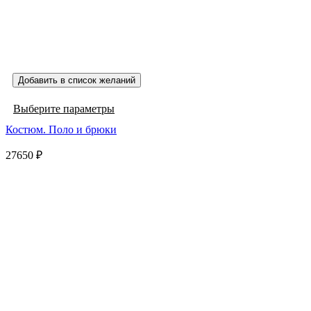
Добавить в список желаний
Этот
Выберите параметры
товар
Костюм. Поло и брюки
имеет
несколько
27650
₽
вариаций.
Опции
можно
выбрать
на
странице
товара.