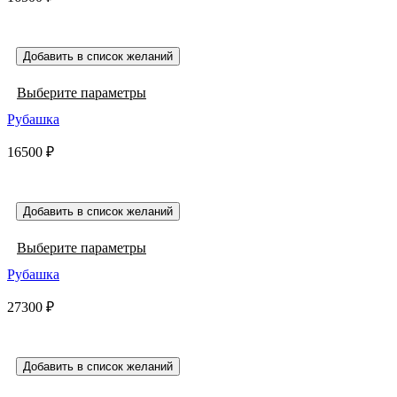
вариаций.
Опции
можно
выбрать
Добавить в список желаний
на
странице
Этот
Выберите параметры
товара.
товар
Рубашка
имеет
несколько
16500
₽
вариаций.
Опции
можно
выбрать
Добавить в список желаний
на
странице
Этот
Выберите параметры
товара.
товар
Рубашка
имеет
несколько
27300
₽
вариаций.
Опции
можно
выбрать
Добавить в список желаний
на
странице