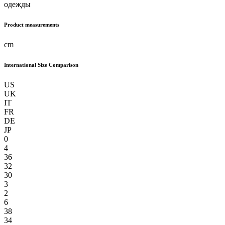
одежды
Product measurements
cm
International Size Comparison
US
UK
IT
FR
DE
JP
0
4
36
32
30
3
2
6
38
34