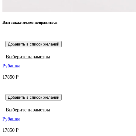
Вам также может понравиться
Добавить в список желаний
Этот
Выберите параметры
товар
Рубашка
имеет
несколько
17850
₽
вариаций.
Опции
можно
выбрать
Добавить в список желаний
на
странице
Этот
Выберите параметры
товара.
товар
Рубашка
имеет
несколько
17850
₽
вариаций.