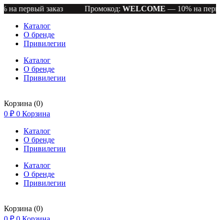
рвый заказ
Промокод:
WELCOME
— 10% на первый зак
Каталог
О бренде
Привилегии
Каталог
О бренде
Привилегии
Корзина
(0)
0
₽
0
Корзина
Каталог
О бренде
Привилегии
Каталог
О бренде
Привилегии
Корзина
(0)
0
₽
0
Корзина