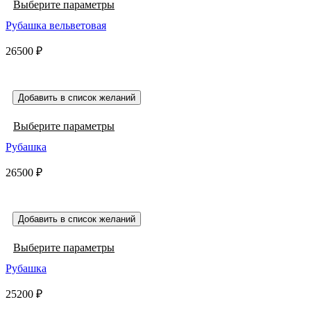
Этот
Выберите параметры
товара.
товар
Рубашка вельветовая
имеет
несколько
26500
₽
вариаций.
Опции
можно
выбрать
Добавить в список желаний
на
странице
Этот
Выберите параметры
товара.
товар
Рубашка
имеет
несколько
26500
₽
вариаций.
Опции
можно
выбрать
Добавить в список желаний
на
странице
Этот
Выберите параметры
товара.
товар
Рубашка
имеет
несколько
25200
₽
вариаций.
Опции